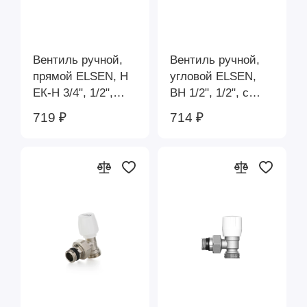
Вентиль ручной,
Вентиль ручной,
прямой ELSEN, Н
угловой ELSEN,
ЕК-Н 3/4", 1/2",
ВН 1/2", 1/2", с
евроконус, латунь,
уплотнением O-
719 ₽
714 ₽
с уплотнением O-
RING EVR08.1212
RING EVR01.3411