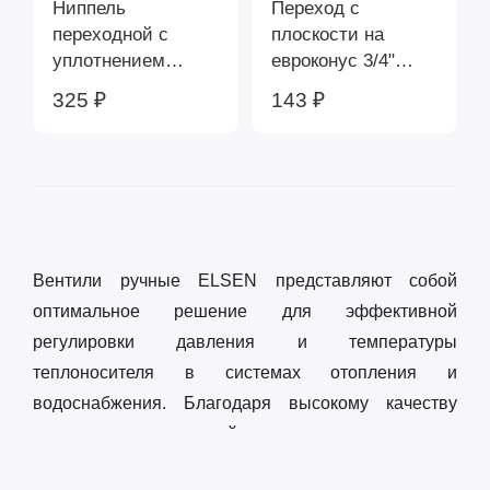
Ниппель
Переход с
переходной с
плоскости на
уплотнением
евроконус 3/4"
ELSEN, НР
ELSEN EVR04.0002
325 ₽
143 ₽
1/2"×3/4" евроконус
EVR04.0004
Вентили ручные ELSEN представляют собой
оптимальное решение для эффективной
регулировки давления и температуры
теплоносителя в системах отопления и
водоснабжения. Благодаря высокому качеству
материалов и точной инженерии, продукция
ELSEN отличается долговечностью и надежностью