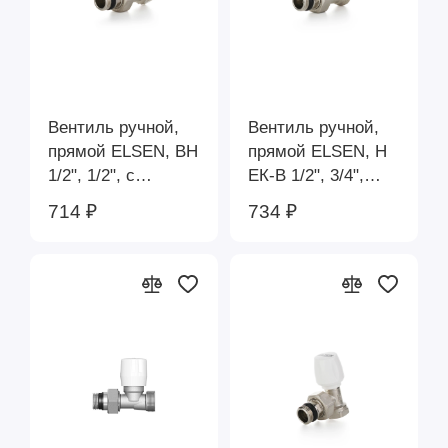
Вентиль ручной,
Вентиль ручной,
прямой ELSEN, ВН
прямой ELSEN, Н
1/2", 1/2", с
ЕК-В 1/2", 3/4",
уплотнением O-
евроконус, с
714 ₽
734 ₽
RING EVR08.1211
уплотнением O-
RING EVR08.3411