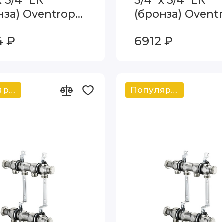
х 3/4" ЕК
3/4" х 3/4" ЕК
нза) Oventrop
(бронза) Ovent
idis R 4200552
Multidis R 4200
4 ₽
6912 ₽
Популярный
Популярный