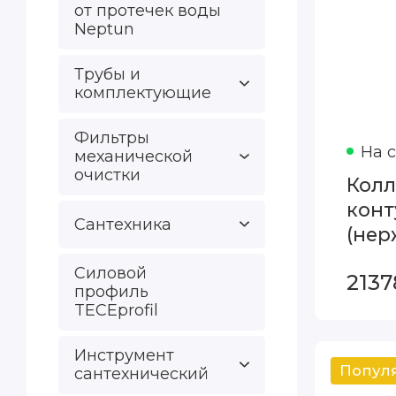
от протечек воды
Neptun
Трубы и
комплектующие
Фильтры
На 
механической
очистки
Колл
конту
Сантехника
(не
стал
Силовой
2137
Mult
профиль
TECEprofil
Инструмент
сантехнический