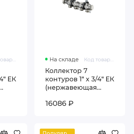
На складе
Код товара: 1407156
Код товара: 1407157
Коллектор 7
4" ЕК
контуров 1" х 3/4" ЕК
(нержавеющая
p
сталь) Oventrop
16086 ₽
7156
Multidis SH 1407157
Популярный