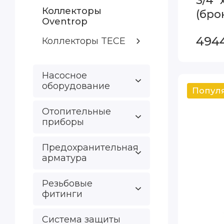
3/4" 
Коллекторы
(бро
Oventrop
Mult
494
Коллекторы TECE
Насосное
оборудование
Отопительные
приборы
Предохранительная
арматура
Резьбовые
фитинги
Система защиты