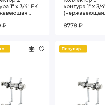
ра 1" х 3/4" ЕК
контура 1" х 3/4
ржавеющая
(нержавеющая
ь) Oventrop
сталь) Oventro
 ₽
8778 ₽
idis SH 1407152
Multidis SH 140
Популярный
Популярный