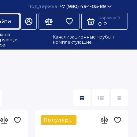
Поддержка
+7 (980) 494-05-89
Корзина
0
айти
0 ₽
ая и
Канализационные трубы и
ирующая
комплектующие
ра
Популярный