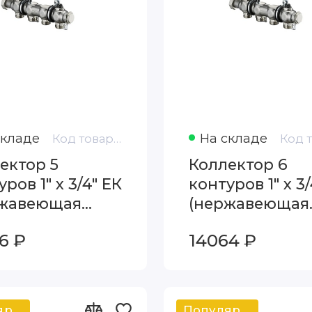
складе
На складе
Код товара: 1407155
ектор 5
Коллектор 6
ров 1" х 3/4" ЕК
контуров 1" х 3/
ржавеющая
(нержавеющая
ь) Oventrop
сталь) Oventro
6 ₽
14064 ₽
idis SH 1407155
Multidis SH 140
Популярный
Популярный