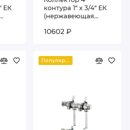
" ЕК
контура 1" х 3/4" ЕК
(нержавеющая
p
сталь) Oventrop
10602 ₽
7153
Multidis SH 1407154
Популярный