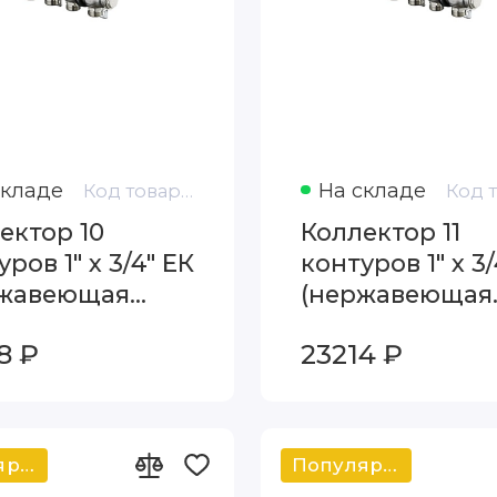
складе
На складе
Код товара: 1407160
ектор 10
Коллектор 11
ров 1" х 3/4" ЕК
контуров 1" х 3/
ржавеющая
(нержавеющая
ь) Oventrop
сталь) Oventro
8 ₽
23214 ₽
idis SH 1407160
Multidis SH 140
Популярный
Популярный