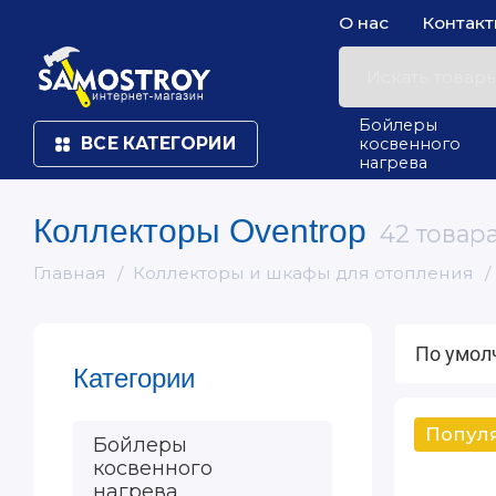
О нас
Контак
Бойлеры
ВСЕ КАТЕГОРИИ
косвенного
нагрева
Коллекторы Oventrop
42 товар
Главная
Коллекторы и шкафы для отопления
Категории
Бойлеры
косвенного
нагрева