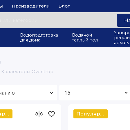
ты
Производители
Блог
Н
Запорн
Водоподготовка
Водяной
регул
для дома
теплый пол
армату
а
Коллекторы Oventrop
Популярный
Популярный