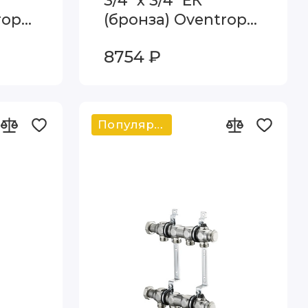
3/4" х 3/4" ЕК
rop
(бронза) Oventrop
553
Multidis R 4200554
8754 ₽
Популярный