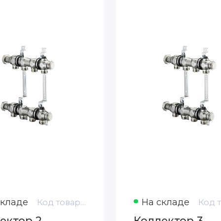
складе
На складе
Код товара: 1407152
ектор 2
Коллектор 3