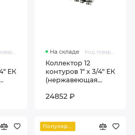
На складе
Код товара: 1407161
Код товара: 1407162
Коллектор 12
4" ЕК
контуров 1" х 3/4" ЕК
(нержавеющая
p
сталь) Oventrop
24852 ₽
7161
Multidis SH 1407162
Популярный