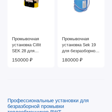
Промывочная
Промывочная
установка Cillit
установка Sek 19
SEK 28 для
для безразборной
безразборной
химической
150000 ₽
180000 ₽
промывки
очистки стенок
отопительного
трубопровода и
оборудования и
теплообменников
систем горячего
BWT 12116300
водоснабжения
BWT 60008
Профессиональные установки для
безразборной промывки