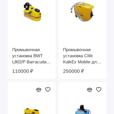
Фильтры доочистки питьевой
воды Woda-Pure BWT
Защита систем отопления
BWT
Промывочная
Промывочная
установка BWT
установка Cillit
L802/P Barracuda
KalkEx Mobile для
BWT 16823AA
очистки
110000 ₽
250000 ₽
трубопроводов и
теплообменников
BWT 60007