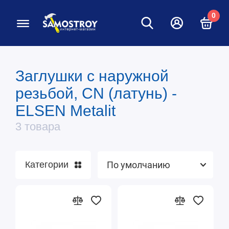
0
Заглушки с наружной
Гайки стопорные
резьбой, CN (латунь) -
Заглушки
ELSEN Metalit
3 товара
Крестовины
Категории
Муфты
Ниппели
Сгоны американка