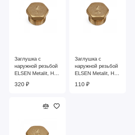
Тройники
Уголки
Удлинители
Заглушка с
Заглушка с
наружной резьбой
наружной резьбой
Футорки
ELSEN Metalit, Н,
ELSEN Metalit, Н,
1", латунь CN
1/2", латунь CN
320 ₽
110 ₽
EBF.01.10
EBF.01.12
Фитинги Elsen