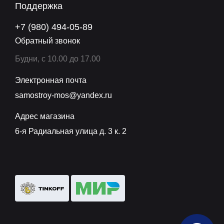
Поддержка
качество и долгосрочную эксплуатацию
оборудования.
+7 (980) 494-05-89
Обратный звонок
Будни, с 10.00 до 17.00
Электронная почта
samostroy-mos@yandex.ru
Адрес магазина
6-я Радиальная улица д. 3 к. 2