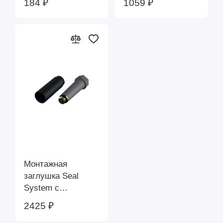
184 ₽
1059 ₽
1/2" TECE 720602
Монтажная
заглушка Seal
System с
гидроизоляционной
2425 ₽
муфтой 1/2" TECE