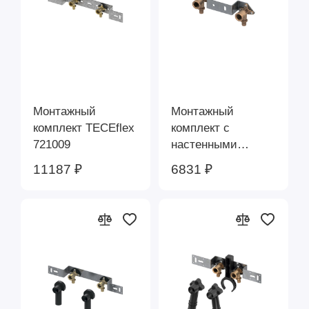
Фитинги TECEflex
Трубы TECElogo
Монтажный
Монтажный
Фитинги TECElogo
комплект TECEflex
комплект с
721009
настенными
уголками из
11187 ₽
6831 ₽
бронзы/
кремнистой
бронзы, 16 x Rp
1/2" TECEflex
720550