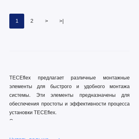
704802
1
2
>
>|
TECEflex предлагает различные монтажные
элементы для быстрого и удобного монтажа
системы. Эти элементы предназначены для
обеспечения простоты и эффективности процесса
установки TECEflex.
Оновное преимущество монтажных элементов
TECEflex заключается в том, что водорозетки
закререлены на нужном межосевом расстоянии и