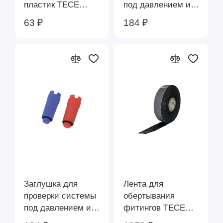
пластик TECE
под давлением из
720597
пластика, красная
63 ₽
184 ₽
R 1/2" TECE
720601
Заглушка для
Лента для
проверки системы
обертывания
под давлением из
фитингов ТЕСЕ
пластика, синяя R
720579