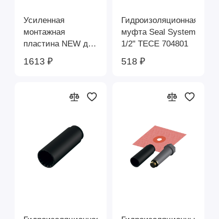
Усиленная
Гидроизоляционная
монтажная
муфта Seal System
пластина NEW для
1/2" TECE 704801
трех настенных
1613 ₽
518 ₽
уголков TECE
721005