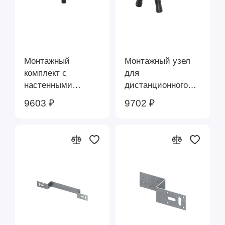
Монтажный
Монтажный узел
комплект с
для
настенными
дистанционного
уголками из
подключения
9603 ₽
9702 ₽
стандартной
смесителя,
латуни 16 x Rp 1/2"
бронза, 16 х 1/2"
TECEflex 765130
TECEflex 720565