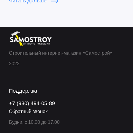
Читать дальше
на нужной глубине, что в разы ускоряет скорость
монтажа.
Эти монтажные элементы являются
дополнительными компонентами, которые
совместно с фитингами и трубами TECEflex
облегчают и ускоряют монтаж системы. Они
Строительный интернет-магазин «Самострой»
разработаны с учетом удобства и эффективности,
2022
чтобы обеспечить гладкий процесс установки и
надежность работы системы TECEflex.
Поддержка
+7 (980) 494-05-89
Обратный звонок
Будни, с 10.00 до 17.00